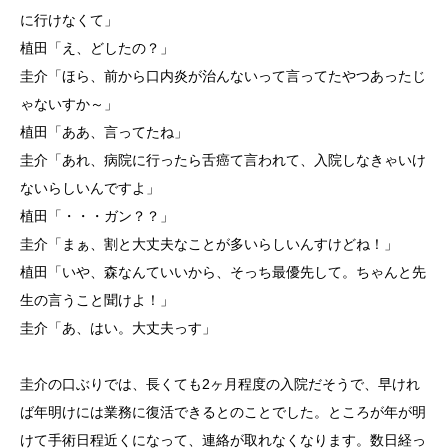
に行けなくて」
植田「え、どしたの？」
圭介「ほら、前から口内炎が治んないって言ってたやつあったじ
ゃないすか～」
植田「ああ、言ってたね」
圭介「あれ、病院に行ったら舌癌て言われて、入院しなきゃいけ
ないらしいんですよ」
植田「・・・ガン？？」
圭介「まぁ、割と大丈夫なことが多いらしいんすけどね！」
植田「いや、森なんていいから、そっち最優先して。ちゃんと先
生の言うこと聞けよ！」
圭介「あ、はい。大丈夫っす」
圭介の口ぶりでは、長くても2ヶ月程度の入院だそうで、早けれ
ば年明けには業務に復活できるとのことでした。ところが年が明
けて手術日程近くになって、連絡が取れなくなります。数日経っ