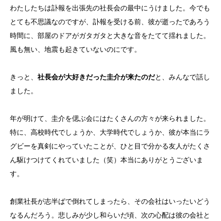
わたしたちは訃報を出張先の社長会の最中にうけました。今でも
とても不思議なのですが、訃報を受ける前、彼が逝ったであろう
時間に、部屋のドアがガタガタと大きな音をたてて揺れました。
風も無い、地震も起きていないのにです。
きっと、
社長会が大好きだった圭介が来たのだ
と、みんなで話し
ました。
年が明けて、圭介を偲ぶ会にはたくさんの方々が来られました。
特に、高校時代でしょうか、大学時代でしょうか、彼が本当にラ
グビーを真剣にやっていたことが、ひと目で分かる友人がたくさ
ん駆けつけてくれていました（笑）本当にありがとうございま
す。
創業社長が志半ばで倒れてしまったら、その会社はいったいどう
なるんだろう。悲しみが少し和らいだ頃、次の心配は彼の会社と