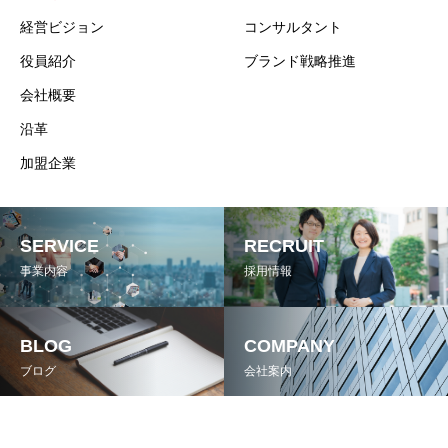
経営ビジョン
コンサルタント
役員紹介
ブランド戦略推進
会社概要
沿革
加盟企業
SERVICE
RECRUIT
事業内容
採用情報
BLOG
COMPANY
ブログ
会社案内
Copyright © REGIONAL STYLE All Rights Reserved.